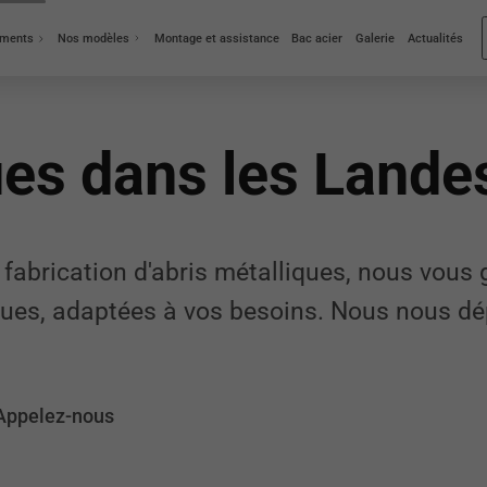
iments
Nos modèles
Montage et assistance
Bac acier
Galerie
Actualités
ues dans les Lande
 fabrication d'abris métalliques, nous vous
iques, adaptées à vos besoins. Nous nous d
Appelez-nous