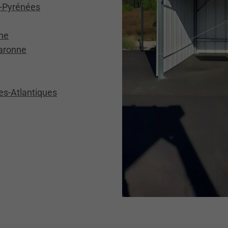
s-Pyrénées
nne
Garonne
es-Atlantiques