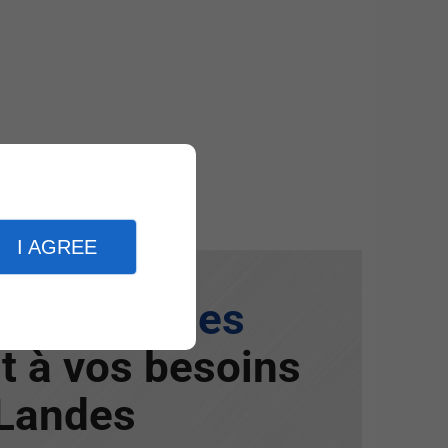
I AGREE
 métalliques
t à vos besoins
 Landes