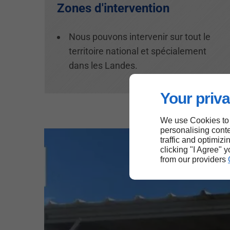
Zones d'intervention
Nous pouvons intervenir sur tout le
territoire national et spécialement
dans les Landes.
Your priva
We use Cookies to
personalising conte
traffic and optimizi
clicking "I Agree" 
from our providers