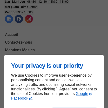
Lun | Mar | Jeu :
08h30 - 12h30 | 13h30 - 18h00
Mer | Sam | Dim :
Fermé
Ven :
08h30 - 18h00
Accueil
Contactez-nous
Mentions légales
Plan du site
Your privacy is our priority
We use Cookies to improve user experience by
Haut de page
personalising content and ads, as well as
analyzing traffic and optimizing social networks
functionalities. By clicking "I Agree" you consent to
the use of Cookies from our providers
Google
Facebook
.