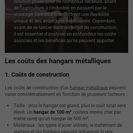
solution prisée pour de nombreux secteurs, allant
de l'agriculture à l'industrie en passant par le
stockage. Ces structures offrent une flexibilité
unique et des avantages indéniables. Cependant,
avant de se lancer dans un projet de construction,
il est essentiel d'analyser en profondeur les coûts
associés et les bénéfices qu'ils peuvent apporter.
Les coûts des hangars métalliques
1. Coûts de construction
Les coûts de construction d'un
hangar métallique
peuvent
varier considérablement en fonction de plusieurs facteurs :
Taille : plus le hangar est grand, plus le coût total sera
élevé. Un
hangar de 100 m²
coûtera moins cher par
mètre carré qu'un hangar de 500 m².
Matériaux : les types d'acier utilisés, le traitement de
surface et les finitions peuvent influencer le prix.