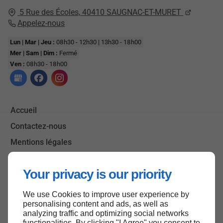
5 Rue des Écoles,
40410
SAUGNAC-ET-MURET
Appelez-nous
Lun | Mar | Jeu :
08h30 - 12h30 | 13h30 - 18h00
Mer | Sam | Dim :
Fermé
Ven :
08h30 - 18h00
Accueil
Contactez-nous
Mentions légales
Plan du site
Your privacy is our priority
We use Cookies to improve user experience by
Haut de page
personalising content and ads, as well as
analyzing traffic and optimizing social networks
functionalities. By clicking "I Agree" you consent to