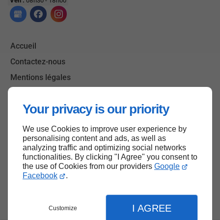
Ven :
08h30 - 18h00
Accueil
Contactez-nous
Mentions légales
Plan du site
Your privacy is our priority
We use Cookies to improve user experience by
Haut de page
personalising content and ads, as well as
analyzing traffic and optimizing social networks
functionalities. By clicking "I Agree" you consent to
the use of Cookies from our providers
Google
Facebook
.
I AGREE
Customize